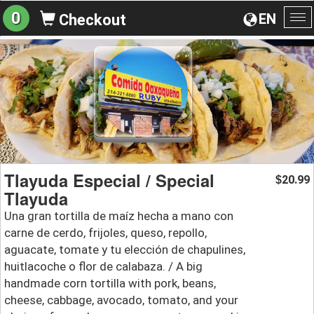
0
EN
Checkout
To
na
Tlayuda Especial / Special
20.99
$
Tlayuda
Una gran tortilla de maíz hecha a mano con
carne de cerdo, frijoles, queso, repollo,
aguacate, tomate y tu elección de chapulines,
huitlacoche o flor de calabaza. / A big
handmade corn tortilla with pork, beans,
cheese, cabbage, avocado, tomato, and your